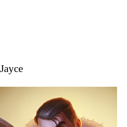
Jayce