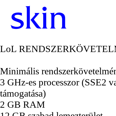
LoL RENDSZERKÖVETEL
Minimális rendszerkövetelmé
3 GHz-es processzor (SSE2 va
támogatása)
2 GB RAM
12 GB szabad lemezterület