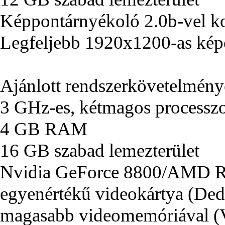
Képpontárnyékoló 2.0b-vel ko
Legfeljebb 1920x1200-as kép
Ajánlott rendszerkövetelmén
3 GHz-es, kétmagos processz
4 GB RAM
16 GB szabad lemezterület
Nvidia GeForce 8800/AMD R
egyenértékű videokártya (Ded
magasabb videomemóriával 