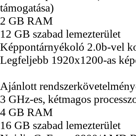
támogatása)
2 GB RAM
12 GB szabad lemezterület
Képpontárnyékoló 2.0b-vel ko
Legfeljebb 1920x1200-as kép
Ajánlott rendszerkövetelmén
3 GHz-es, kétmagos processz
4 GB RAM
16 GB szabad lemezterület