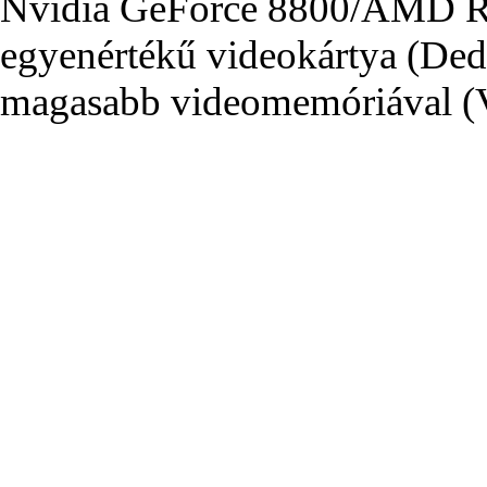
Nvidia GeForce 8800/AMD R
egyenértékű videokártya (Ded
magasabb videomemóriával 