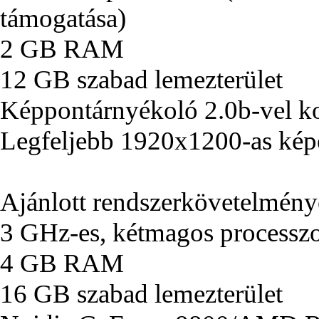
támogatása)
2 GB RAM
12 GB szabad lemezterület
Képpontárnyékoló 2.0b-vel ko
Legfeljebb 1920x1200-as kép
Ajánlott rendszerkövetelmén
3 GHz-es, kétmagos processz
4 GB RAM
16 GB szabad lemezterület