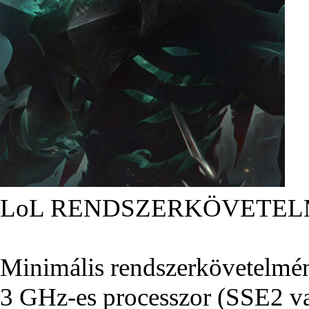
LoL RENDSZERKÖVETEL
Minimális rendszerkövetelmé
3 GHz-es processzor (SSE2 va