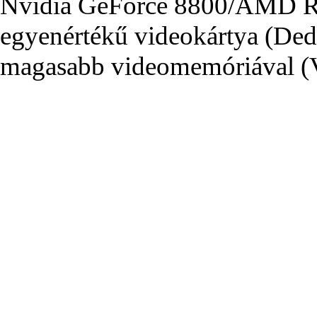
Nvidia GeForce 8800/AMD R
egyenértékű videokártya (Ded
magasabb videomemóriával 