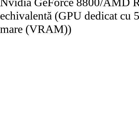
Nvidia GeForce 8800/AMD Ra
echivalentă (GPU dedicat cu
mare (VRAM))