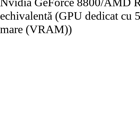
Nvidia GeForce 8800/AMD Ra
echivalentă (GPU dedicat cu
mare (VRAM))