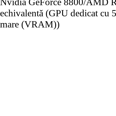
Nvidia GeForce 8800/AMD Ra
echivalentă (GPU dedicat cu
mare (VRAM))