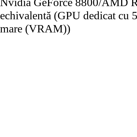
Nvidia GeForce 8800/AMD Ra
echivalentă (GPU dedicat cu
mare (VRAM))