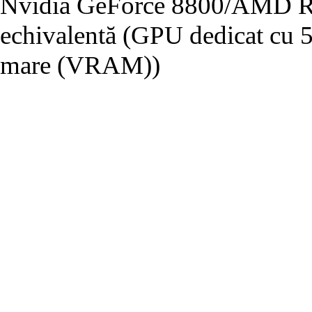
Nvidia GeForce 8800/AMD Ra
echivalentă (GPU dedicat cu
mare (VRAM))