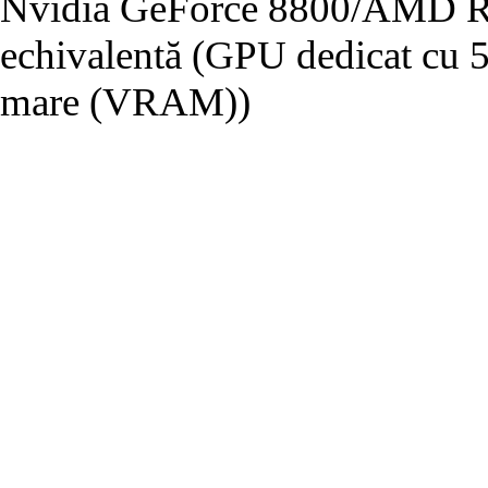
Nvidia GeForce 8800/AMD Ra
echivalentă (GPU dedicat cu
mare (VRAM))