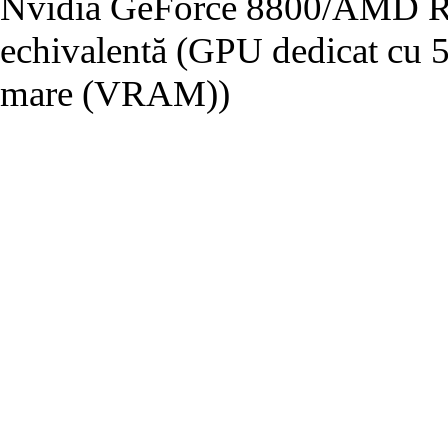
Nvidia GeForce 8800/AMD Ra
echivalentă (GPU dedicat cu
mare (VRAM))