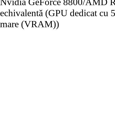
Nvidia GeForce 8800/AMD Ra
echivalentă (GPU dedicat cu
mare (VRAM))