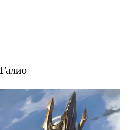
Галио