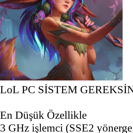
LoL PC SİSTEM GEREKSİ
En Düşük Özellikle
3 GHz işlemci (SSE2 yönerge